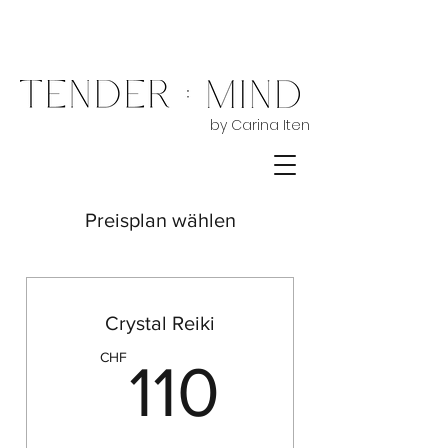
by Carina Iten
Preisplan wählen
Crystal Reiki
110CHF
CHF
110